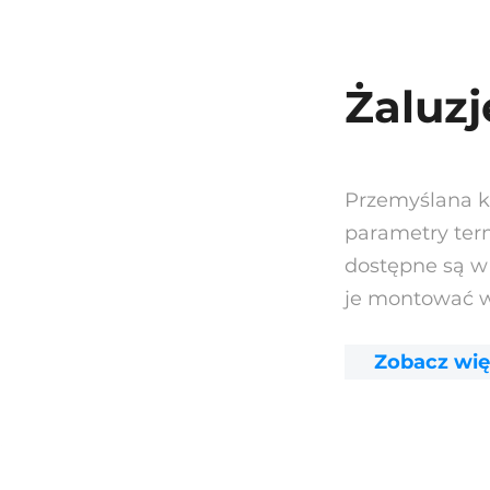
Żaluz
Przemyślana ko
parametry ter
dostępne są w
je montować w
Zobacz wię