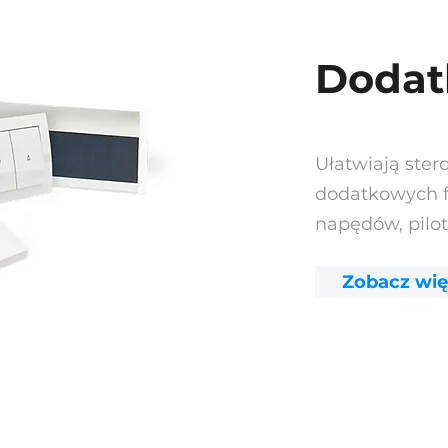
Dodat
Ułatwiają ster
dodatkowych f
napędów, pilot
Zobacz wię