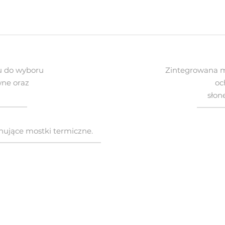
u do wyboru
Zintegrowana m
wne oraz
oc
słon
nujące mostki termiczne.