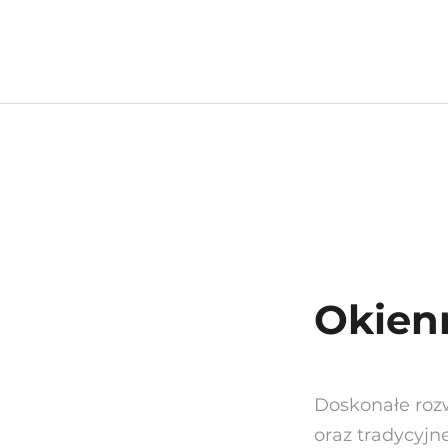
Okien
Doskonałe roz
oraz tradycyjn