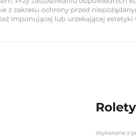
em. Przy zastosowaniu odpowiednich konf
ie z zakresu ochrony przed niepożądan
ż imponującej lub urzekającej estetyki 
Rolety
Wykonane z pr