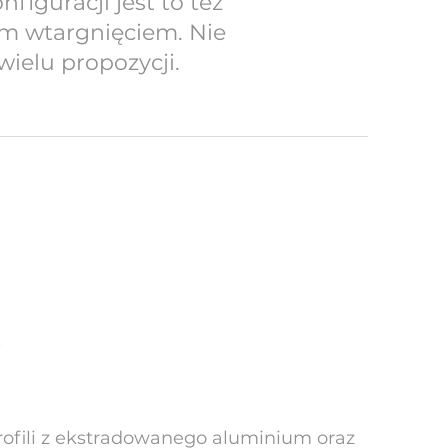
iguracji jest to też
ym wtargnięciem. Nie
wielu propozycji.
ofili z ekstradowanego aluminium oraz