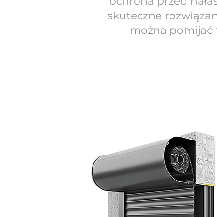
ochrona przed hałas
skuteczne rozwiązan
można pomijać te