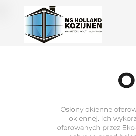
O
Osłony okienne oferow
okiennej. Ich wykorz
oferowanych przez Eko-