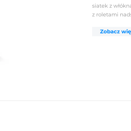
siatek z włók
z roletami na
Zobacz wię