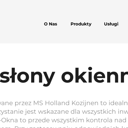
O Nas
Produkty
Usługi
słony okien
ane przez MS Holland Kozijnen to idealne
ystanie jest wskazane dla wszystkich inw
Okna to przede wszystkim kontrola nad 