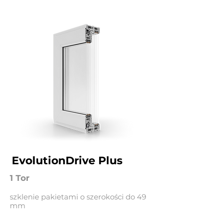
EvolutionDrive Plus
1 Tor
szklenie pakietami o szerokości do 49
mm