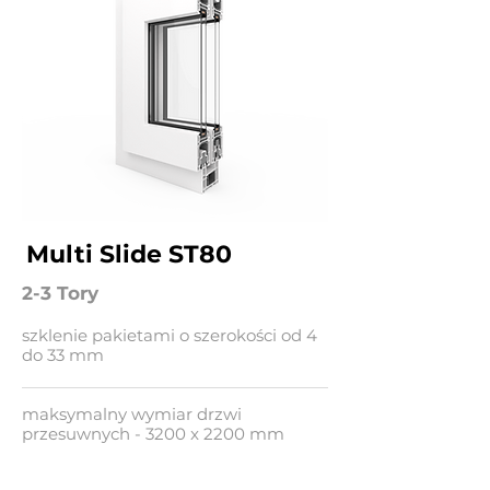
Multi Slide ST80
2-3 Tory
szklenie pakietami o szerokości od 4
do 33 mm
maksymalny wymiar drzwi
przesuwnych - 3200 x 2200 mm