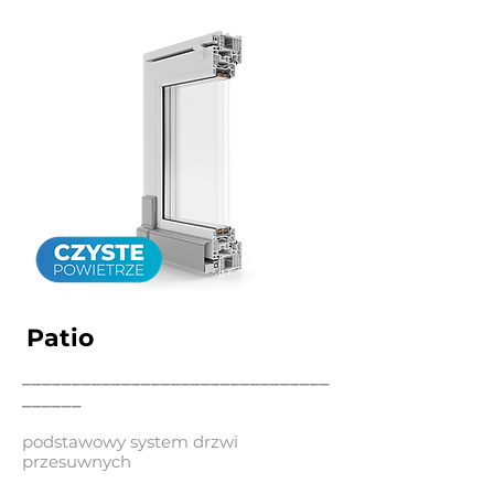
Patio
_______________________________
______
podstawowy system drzwi
przesuwnych